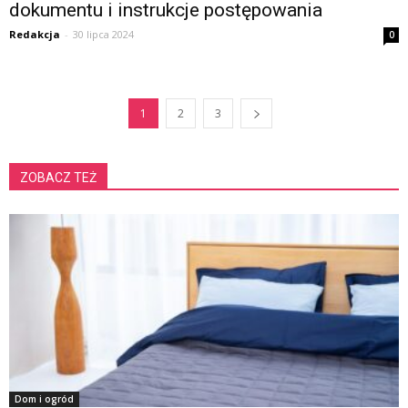
dokumentu i instrukcje postępowania
Redakcja
-
30 lipca 2024
0
1
2
3
ZOBACZ TEŻ
Dom i ogród