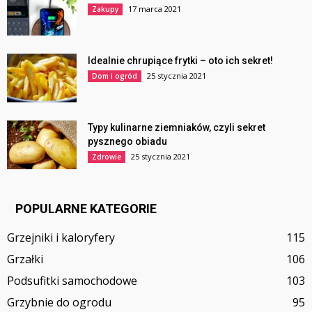
17 marca 2021
Zakupy
Idealnie chrupiące frytki – oto ich sekret!
25 stycznia 2021
Dom i ogród
Typy kulinarne ziemniaków, czyli sekret
pysznego obiadu
25 stycznia 2021
Zdrowie
POPULARNE KATEGORIE
Grzejniki i kaloryfery
115
Grzałki
106
Podsufitki samochodowe
103
Grzybnie do ogrodu
95