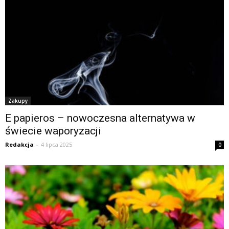
Zakupy
E papieros – nowoczesna alternatywa w
świecie waporyzacji
Redakcja
-
4 lipca 2025
0