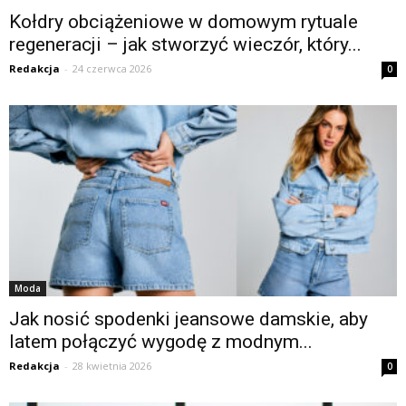
Kołdry obciążeniowe w domowym rytuale
regeneracji – jak stworzyć wieczór, który...
Redakcja
-
24 czerwca 2026
0
Moda
Jak nosić spodenki jeansowe damskie, aby
latem połączyć wygodę z modnym...
Redakcja
-
28 kwietnia 2026
0