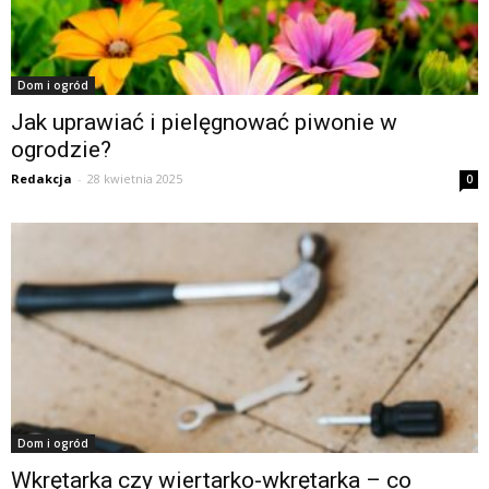
Dom i ogród
Jak uprawiać i pielęgnować piwonie w
ogrodzie?
Redakcja
-
28 kwietnia 2025
0
Dom i ogród
Wkrętarka czy wiertarko-wkrętarka – co