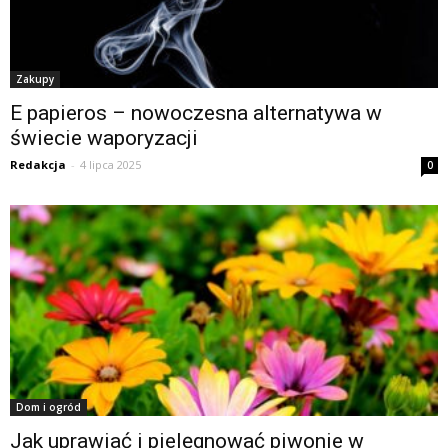
Zakupy
E papieros – nowoczesna alternatywa w
świecie waporyzacji
Redakcja
-
4 lipca 2025
0
Dom i ogród
Jak uprawiać i pielęgnować piwonie w