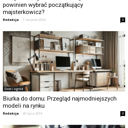
powinien wybrać początkujący
majsterkowicz?
Redakcja
-
1 sierpnia 2024
0
Dom i ogród
Biurka do domu: Przegląd najmodniejszych
modeli na rynku
Redakcja
-
30 lipca 2024
0