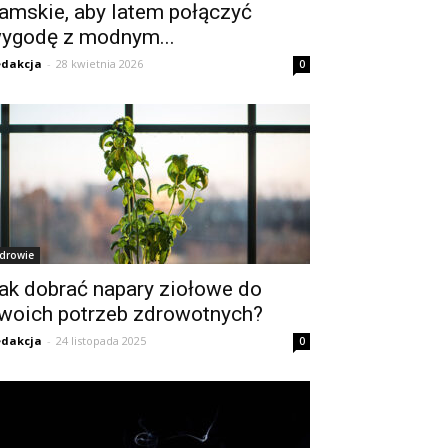
amskie, aby latem połączyć
ygodę z modnym...
dakcja
-
28 kwietnia 2026
0
drowie
ak dobrać napary ziołowe do
woich potrzeb zdrowotnych?
dakcja
-
24 listopada 2025
0