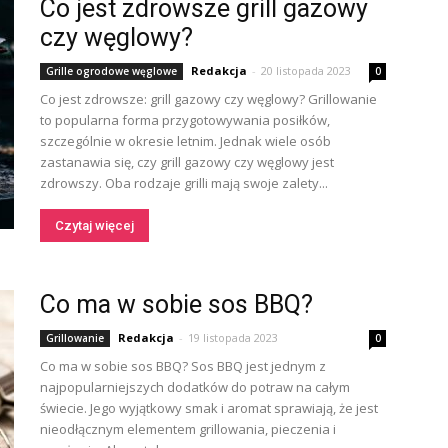
Co jest zdrowsze grill gazowy
czy węglowy?
Redakcja
-
20 listopada 2023
Grille ogrodowe węglowe
0
Co jest zdrowsze: grill gazowy czy węglowy? Grillowanie
to popularna forma przygotowywania posiłków,
szczególnie w okresie letnim. Jednak wiele osób
zastanawia się, czy grill gazowy czy węglowy jest
zdrowszy. Oba rodzaje grilli mają swoje zalety...
Czytaj więcej
Co ma w sobie sos BBQ?
Redakcja
-
19 listopada 2023
Grillowanie
0
Co ma w sobie sos BBQ? Sos BBQ jest jednym z
najpopularniejszych dodatków do potraw na całym
świecie. Jego wyjątkowy smak i aromat sprawiają, że jest
nieodłącznym elementem grillowania, pieczenia i