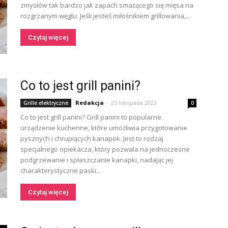
zmysłów tak bardzo jak zapach smażącego się mięsa na
rozgrzanym węglu. Jeśli jesteś miłośnikiem grillowania,...
Czytaj więcej
Co to jest grill panini?
Redakcja
-
25 listopada 2023
Grille elektryczne
0
Co to jest grill panini? Grill panini to popularne
urządzenie kuchenne, które umożliwia przygotowanie
pysznych i chrupiących kanapek. Jest to rodzaj
specjalnego opiekacza, który pozwala na jednoczesne
podgrzewanie i spłaszczanie kanapki, nadając jej
charakterystyczne paski...
Czytaj więcej