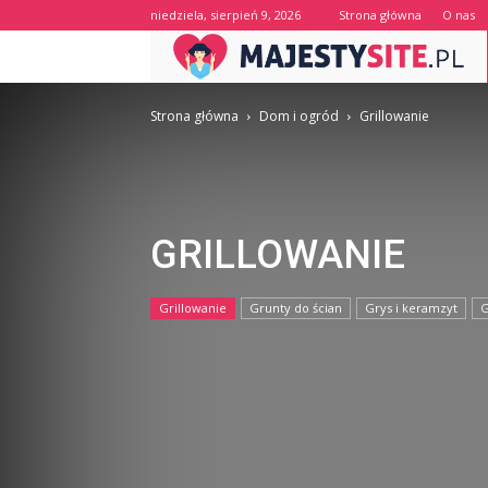
niedziela, sierpień 9, 2026
Strona główna
O nas
Strona główna
Dom i ogród
Grillowanie
GRILLOWANIE
Grillowanie
Grunty do ścian
Grys i keramzyt
G