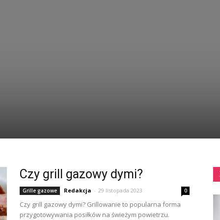
Czy grill gazowy dymi?
Redakcja
-
29 listopada 2023
Grille gazowe
0
Czy grill gazowy dymi? Grillowanie to popularna forma
przygotowywania posiłków na świeżym powietrzu.