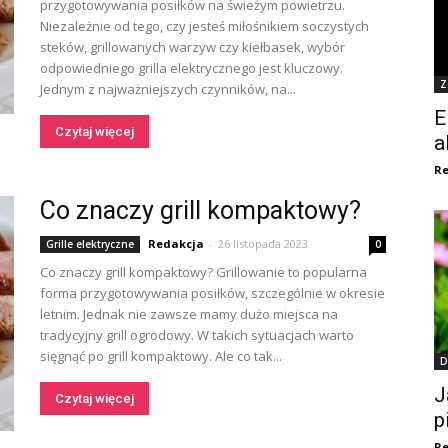
przygotowywania posiłków na świeżym powietrzu.
Niezależnie od tego, czy jesteś miłośnikiem soczystych
steków, grillowanych warzyw czy kiełbasek, wybór
odpowiedniego grilla elektrycznego jest kluczowy.
Z
Jednym z najważniejszych czynników, na...
E
Czytaj więcej
a
Re
Co znaczy grill kompaktowy?
Redakcja
-
26 listopada 2023
Grille elektryczne
0
Co znaczy grill kompaktowy? Grillowanie to popularna
forma przygotowywania posiłków, szczególnie w okresie
letnim. Jednak nie zawsze mamy dużo miejsca na
tradycyjny grill ogrodowy. W takich sytuacjach warto
sięgnąć po grill kompaktowy. Ale co tak...
D
J
Czytaj więcej
p
Re