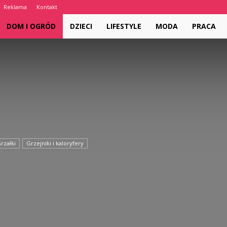
Reklama
Kontakt
MajestySite.pl
DOM I OGRÓD
DZIECI
LIFESTYLE
MODA
PRACA
rzałki
Grzejniki i kaloryfery