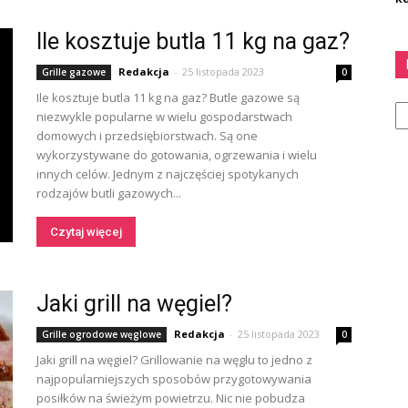
Ile kosztuje butla 11 kg na gaz?
Redakcja
-
25 listopada 2023
Grille gazowe
0
Ile kosztuje butla 11 kg na gaz? Butle gazowe są
Ka
niezwykle popularne w wielu gospodarstwach
domowych i przedsiębiorstwach. Są one
wykorzystywane do gotowania, ogrzewania i wielu
innych celów. Jednym z najczęściej spotykanych
rodzajów butli gazowych...
Czytaj więcej
Jaki grill na węgiel?
Redakcja
-
25 listopada 2023
Grille ogrodowe węglowe
0
Jaki grill na węgiel? Grillowanie na węglu to jedno z
najpopularniejszych sposobów przygotowywania
posiłków na świeżym powietrzu. Nic nie pobudza