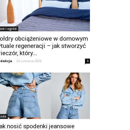
om i ogród
ołdry obciążeniowe w domowym
ytuale regeneracji – jak stworzyć
ieczór, który...
dakcja
-
24 czerwca 2026
0
oda
ak nosić spodenki jeansowe