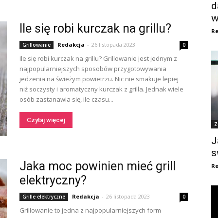
d
w
Ile się robi kurczak na grillu?
Re
Redakcja
-
26 listopada 2023
Grillowanie
0
Ile się robi kurczak na grillu? Grillowanie jest jednym z
najpopularniejszych sposobów przygotowywania
jedzenia na świeżym powietrzu. Nic nie smakuje lepiej
niż soczysty i aromatyczny kurczak z grilla. Jednak wiele
osób zastanawia się, ile czasu...
Czytaj więcej
Z
J
s
Jaka moc powinien mieć grill
Re
elektryczny?
Redakcja
-
26 listopada 2023
Grille elektryczne
0
Grillowanie to jedna z najpopularniejszych form