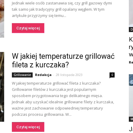
Jednak wiele osób zastanawia się, czy grill gazowy dymi
tak samo jak tradycyjny grill opalany węglem. W tym
artykule przyjrzymy się temu...
Czytaj więcej
D
K
r
w
W jakiej temperaturze grillować
Re
fileta z kurczaka?
Redakcja
-
28 listopada 2023
Grillowanie
0
W jakiej temperaturze grillować fileta z kurczaka?
Grillowanie filetów z kurczaka jest popularnym
sposobem przygotowania tego delikatnego mięsa.
Jednak aby uzyskać idealnie grillowane filety z kurczaka,
ważne jest zachowanie odpowiedniej temperatury
podczas procesu grillowania. W...
M
Czytaj więcej
J