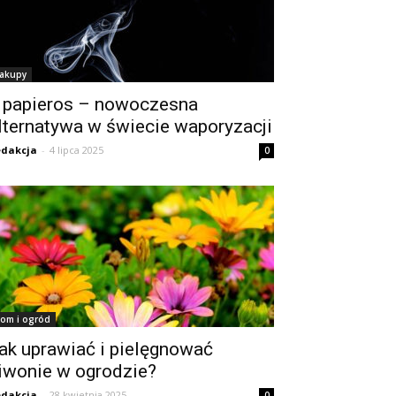
akupy
 papieros – nowoczesna
lternatywa w świecie waporyzacji
dakcja
-
4 lipca 2025
0
om i ogród
ak uprawiać i pielęgnować
iwonie w ogrodzie?
dakcja
-
28 kwietnia 2025
0