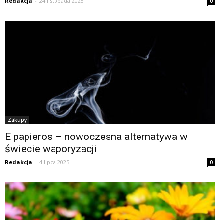
Redakcja
-
24 listopada 2025
0
Zakupy
E papieros – nowoczesna alternatywa w
świecie waporyzacji
Redakcja
-
4 lipca 2025
0