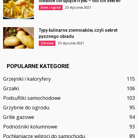
Idealnie chrupiące frytki – oto ich sekret!
25 stycznia 2021
Dom i ogród
Typy kulinarne ziemniaków, czyli sekret
pysznego obiadu
25 stycznia 2021
Zdrowie
POPULARNE KATEGORIE
Grzejniki i kaloryfery
115
Grzałki
106
Podsufitki samochodowe
103
Grzybnie do ogrodu
95
Grille gazowe
94
Podnośniki kolumnowe
93
Pochłaniacze wilgoci do samochodu
89