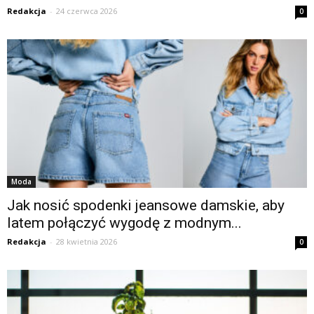
Redakcja
-
24 czerwca 2026
0
Moda
Jak nosić spodenki jeansowe damskie, aby
latem połączyć wygodę z modnym...
Redakcja
-
28 kwietnia 2026
0