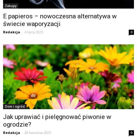
Zakupy
E papieros – nowoczesna alternatywa w
świecie waporyzacji
Redakcja
-
4 lipca 2025
0
Dom i ogród
Jak uprawiać i pielęgnować piwonie w
ogrodzie?
Redakcja
-
28 kwietnia 2025
0